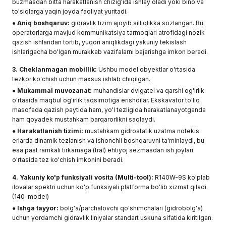
buzmasdan bitta harakatlanish chizig'ida ishlay oladi yoki bino va
to'siqlarga yaqin joyda faoliyat yuritadi.
●
Aniq boshqaruv:
gidravlik tizim ajoyib silliqlikka sozlangan. Bu
operatorlarga mavjud kommunikatsiya tarmoqlari atrofidagi nozik
qazish ishlaridan tortib, yuqori aniqlikdagi yakuniy tekislash
ishlarigacha bo'lgan murakkab vazifalarni bajarishga imkon beradi.
3. Cheklanmagan mobillik:
Ushbu model obyektlar o'rtasida
tezkor ko'chish uchun maxsus ishlab chiqilgan.
●
Mukammal muvozanat:
muhandislar dvigatel va qarshi og'irlik
o'rtasida maqbul og'irlik taqsimotiga erishdilar. Ekskavator to'liq
masofada qazish paytida ham, yo'l tezligida harakatlanayotganda
ham qoyadek mustahkam barqarorlikni saqlaydi.
●
Harakatlanish tizimi:
mustahkam gidrostatik uzatma notekis
erlarda dinamik tezlanish va ishonchli boshqaruvni ta'minlaydi, bu
esa past ramkali tirkamaga (tral) ehtiyoj sezmasdan ish joylari
o'rtasida tez ko'chish imkonini beradi.
4. Yakuniy ko'p funksiyali vosita (Multi-tool):
R140W-9S ko'plab
ilovalar spektri uchun ko'p funksiyali platforma bo'lib xizmat qiladi.
(140-model)
●
Ishga tayyor:
bolg'a/parchalovchi qo'shimchalari (gidrobolg'a)
uchun yordamchi gidravlik liniyalar standart uskuna sifatida kiritilgan.