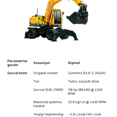
Parametrlar
Xususiyat
Qiymat
guruhi
Quvvat tizimi
Dvigatel modeli
Cummins B3.9-C (AQSh)
Turi
Turbo-zaryadli dizel
Quvvat (SAE J1995)
118 hp (88 kW) @ 2,100
RPM
Maksimal aylanma
20.6 kgf-m @ 1,440 RPM
harakat
Yoqilg'i tejamkorligi
~3.8 L/soat (30+ soat