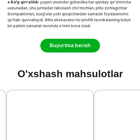
●
Ko'p qirralilik:
yuqori unumdor gidravlika har qanday qo'shimcha
uskunadan, shu jumladan tekislash cho'michlari, plita zichlagichlar
(kompaktorlar), burg'ular yoki qisqichlardan samarali foydalanishni
qo'llab-quvvatlaydi. Bitta ekskavator tor profilli texnikalarning butun
bir parkini samarali ravishda o'rnini bosa oladi.
Buyurtma berish
O'xshash mahsulotlar