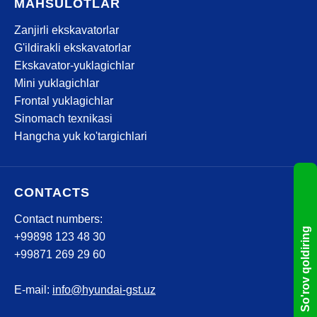
MAHSULOTLAR
Zanjirli ekskavatorlar
G'ildirakli ekskavatorlar
Ekskavator-yuklagichlar
Mini yuklagichlar
Frontal yuklagichlar
Sinomach texnikasi
Hangcha yuk ko'targichlari
CONTACTS
Contact numbers:
So'rov qoldiring
+99898 123 48 30
+99871 269 29 60
E-mail:
info@hyundai-gst.uz