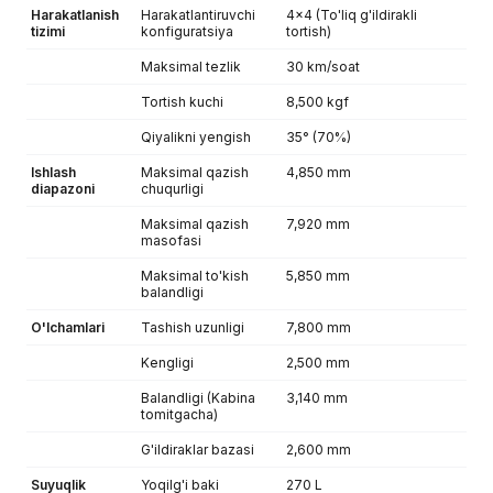
Harakatlanish
Harakatlantiruvchi
4x4 (To'liq g'ildirakli
tizimi
konfiguratsiya
tortish)
Maksimal tezlik
30 km/soat
Tortish kuchi
8,500 kgf
Qiyalikni yengish
35° (70%)
Ishlash
Maksimal qazish
4,850 mm
diapazoni
chuqurligi
Maksimal qazish
7,920 mm
masofasi
Maksimal to'kish
5,850 mm
balandligi
O'lchamlari
Tashish uzunligi
7,800 mm
Kengligi
2,500 mm
Balandligi (Kabina
3,140 mm
tomitgacha)
G'ildiraklar bazasi
2,600 mm
Suyuqlik
Yoqilg'i baki
270 L