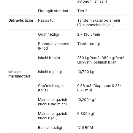
avtonom ishlash)
Ekologik standart
Tier 2
Gidravlik tizim
Nasos turi
Tandem aksial porshenli
(O'zgaruvchan hajmli)
Oqim tezligi
2 x 130 L/min
Boshqaruv nasosi
Tishli turdagi
(Pilot)
Ishchi bosim
350 kgf/cm2 (380 kgf/cm2
Quvvatni oshirish bilan)
Ishlash
Ishchi og'irligi
13,700 kg
ma'lumotlari
Cho'mich sig'imi
0.58 m3 (Diapazon: 0.23-
(to'la)
0.71 m3)
Maksimal qazish
10,200 kgf
kuchi (Cho'mich)
Maksimal qazish
6,800 kgf
kuchi (Qo'l)
Burilish tezligi
12.6 RPM