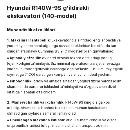
Hyundai R140W-9S g'ildirakli
ekskavatori
(140-model)
Muhandislik afzalliklari
1. Maksimal rentabellik:
Ekskavator o'z sinfidagi eng ishonchli va
yuqori aylanma harakatga ega quvvat bloklaridan biri sifatida tan
olingan afsonaviy Cummins B3.9-C dvigateli bilan quvvatlanadi.
●
Iqtisodiy afzallik:
dvigatel dizayni rekord darajadagi yoqilg'i
tejamkorligini ta'minlaydi. Siz minimal operatsion xarajatlar evaziga
yuqori unumdor gidravlik ishlashga ega bo'lasiz — bu umumiy egalik
qiymatiga (TCO) qaratilgan kompaniyalar uchun ideal yechim.
●
Ishonchlilik:
oddiy va amalda sinalgan yoqilg'i tizimi barcha iqlim
sharoitlarida barqaror ishlashni ta'minlaydi va o'zgaruvchan dizel
sifatiga nisbatan o'ta chidamli.
2. Manevrchanlik va ixchamlik:
R140W-9S ning o'ziga xos
afzalligi shundaki, u boshqa texnikalar umuman harakatlana
olmaydigan joylarda samarali ishlay oladi.
●
Cheklangan makonda ishlash:
atigi 2.5 metr kenglik va qisqa
orqa burilish radiusi tufayli mashina shahar transport oqimini