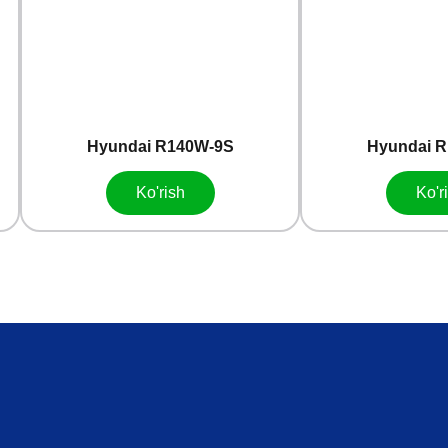
Hyundai R140W-9S
Hyundai 
Ko'rish
Ko'r