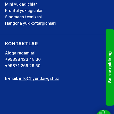
Mini yuklagichlar
Frontal yuklagichlar
Sinomach texnikasi
Hangcha yuk ko'targichlari
KONTAKTLAR
Aloqa raqamlari:
So'rov qoldiring
+99898 123 48 30
+99871 269 29 60
E-mail:
info@hyundai-gst.uz