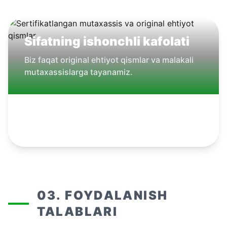
Sifatning ishonchli kafolati
Biz faqat original ehtiyot qismlar va malakali
mutaxassislarga tayanamiz.
03. FOYDALANISH
TALABLARI