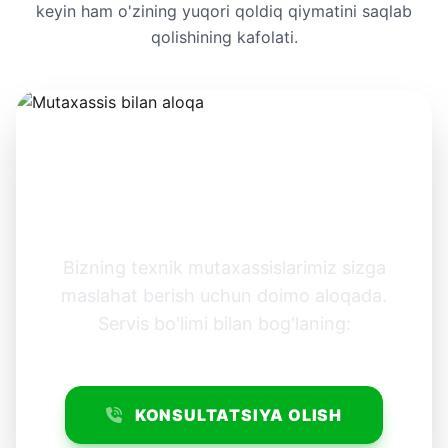
keyin ham o'zining yuqori qoldiq qiymatini saqlab
qolishining kafolati.
REGLAMENT BO'YICHA
SAVOLLARINGIZ
BORMI?
Bizning texnik mutaxassislarimiz sizga
maslahat berish uchun doimo aloqada.
Servis bo'limi bilan bog'laning:
KONSULTATSIYA OLISH