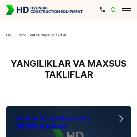
Uy
→
Yangiliklar va maxsus takliflar
YANGILIKLAR VA MAXSUS
TAKLIFLAR
Vodorod energetikasi davri
:
HW155H premerasi