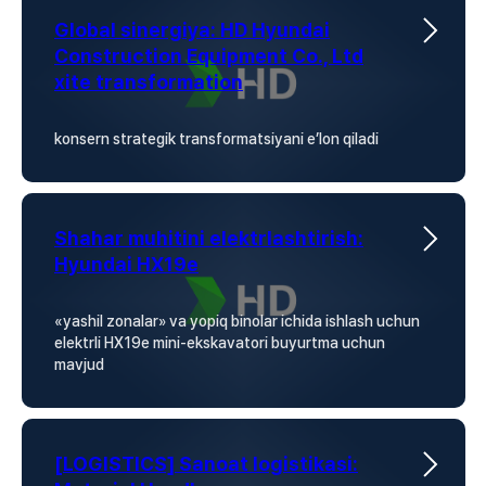
Global sinergiya
: HD Hyundai
Construction Equipment Co., Ltd
xite transformation
konsern strategik transformatsiyani e’lon qiladi
Shahar muhitini elektrlashtirish
:
Hyundai HX19e
«yashil zonalar» va yopiq binolar ichida ishlash uchun
elektrli HX19e mini-ekskavatori buyurtma uchun
mavjud
[LOGISTICS] Sanoat logistikasi: