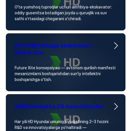
O'ta yumshoq tuproqlar uchun amfibiya-ekskavator:
oddiy gusenitsa botadigan joyda u quruqlik va suv
sathi o'rtasidagi chegarani o'chiradi.
[FUTURE] Kelajak ekskavatori:
Future Xite
Future Xite konsepsiyasi — avtonom qurilish manifesti:
mexanizmlarni boshqarishdan sun'iy intellektni
boshqarishga o'tish.
[R&D] Kelajakka 3% investitsiyalar
Har yili HD Hyundai umumiy byudjetining 2–3 foizini
R&D va innovatsiyalarga yo'naltiradi —