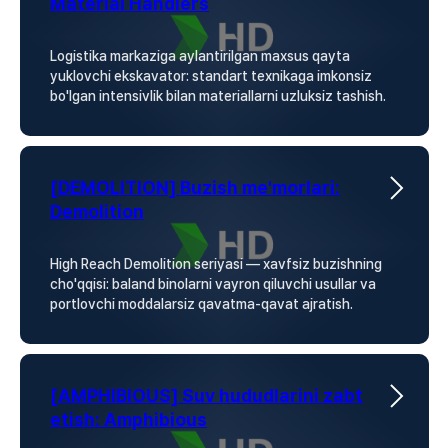
Material Handlers
Logistika markaziga aylantirilgan maxsus qayta
yuklovchi ekskavator: standart texnikaga imkonsiz
bo'lgan intensivlik bilan materiallarni uzluksiz tashish.
[DEMOLITION] Buzish me'morlari:
Demolition
High Reach Demolition seriyasi — xavfsiz buzishning
cho'qqisi: baland binolarni vayron qiluvchi usullar va
portlovchi moddalarsiz qavatma-qavat ajratish.
[AMPHIBIOUS] Suv hududlarini zabt
etish: Amphibious