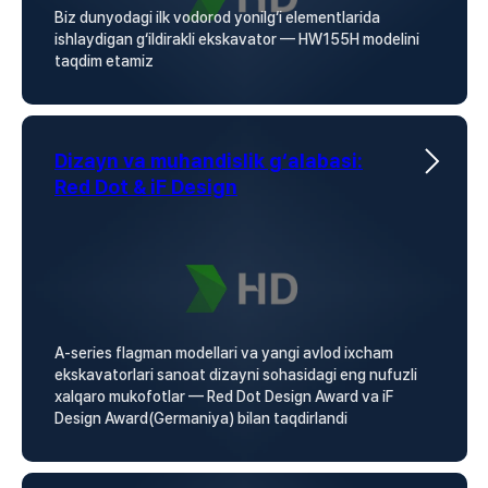
Biz dunyodagi ilk vodorod yonilg‘i elementlarida
ishlaydigan g‘ildirakli ekskavator — HW155H modelini
taqdim etamiz
Dizayn va muhandislik g‘alabasi
:
Red Dot & iF Design
A-series flagman modellari va yangi avlod ixcham
ekskavatorlari sanoat dizayni sohasidagi eng nufuzli
xalqaro mukofotlar — Red Dot Design Award va iF
Design Award(Germaniya) bilan taqdirlandi