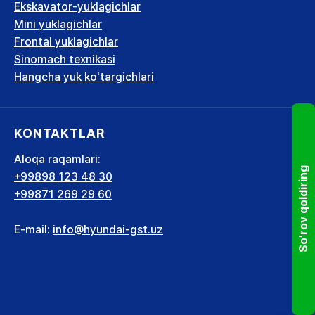
Ekskavator-yuklagichlar
Mini yuklagichlar
Frontal yuklagichlar
Sinomach texnikasi
Hangcha yuk ko'targichlari
KONTAKTLAR
Aloqa raqamlari:
So'rov qoldiring
+99898 123 48 30
+99871 269 29 60
E-mail:
info@hyundai-gst.uz