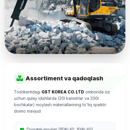
Assortiment va qadoqlash
Toshkentdagi
GST KOREA CO. LTD
omborida siz
uchun qulay idishlarda (20l kanistrlar va 200l
bochkalar) moylash materiallarining to'liq spektri
doimo mavjud:
Dvigatel moylari (15W-40, 10W-40)