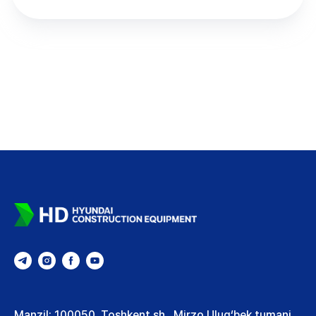
Manzil: 100050, Toshkent sh., Mirzo Ulug‘bek tumani,