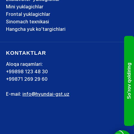
Mini yuklagichlar
Frontal yuklagichlar
Sinomach texnikasi
Hangcha yuk ko'targichlari
KONTAKTLAR
Aloqa raqamlari:
So'rov qoldiring
+99898 123 48 30
+99871 269 29 60
E-mail:
info@hyundai-gst.uz