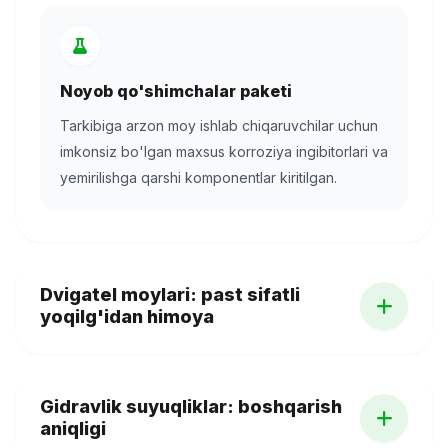
Noyob qo'shimchalar paketi
Tarkibiga arzon moy ishlab chiqaruvchilar uchun
imkonsiz bo'lgan maxsus korroziya ingibitorlari va
yemirilishga qarshi komponentlar kiritilgan.
Dvigatel moylari: past sifatli
yoqilg'idan himoya
Biz mintaqaviy o'ziga xoslikni hisobga olamiz.
Gidravlik suyuqliklar: boshqarish
O'zbekistondagi dizel yoqilg'isi tarkibida
aniqligi