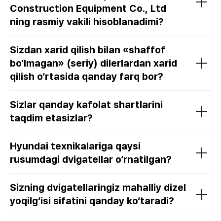
Construction Equipment Co., Ltd
ning rasmiy vakili hisoblanadimi?
Sizdan xarid qilish bilan «shaffof
bo‘lmagan» (seriy) dilerlardan xarid
qilish o‘rtasida qanday farq bor?
Sizlar qanday kafolat shartlarini
taqdim etasizlar?
Hyundai texnikalariga qaysi
rusumdagi dvigatellar o‘rnatilgan?
Sizning dvigatellaringiz mahalliy dizel
yoqilg‘isi sifatini qanday ko‘taradi?