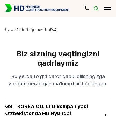
Uy
→
Ko‘p beriladigan savollar (FAQ)
Biz sizning vaqtingizni
qadrlaymiz
Bu yerda to‘g‘ri qaror qabul qilishingizga
yordam beradigan ma’lumotlar to‘plangan.
GST KOREA CO. LTD
kompaniyasi
O‘zbekistonda HD Hyundai