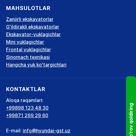
MAHSULOTLAR
Zanjirli ekskavatorlar
G'ildirakli ekskavatorlar
Ekskavator-yuklagichlar
Mini yuklagichlar
Frontal yuklagichlar
Sinomach texnikasi
Hangcha yuk ko'targichlari
KONTAKTLAR
Aloqa raqamlari:
So'rov qoldiring
+99898 123 48 30
+99871 269 29 60
E-mail:
info@hyundai-gst.uz