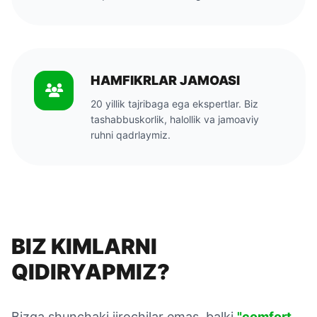
HAMFIKRLAR JAMOASI
20 yillik tajribaga ega ekspertlar. Biz
tashabbuskorlik, halollik va jamoaviy
ruhni qadrlaymiz.
BIZ KIMLARNI
QIDIRYAPMIZ?
Bizga shunchaki ijrochilar emas, balki
"comfort