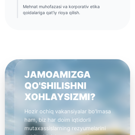
Mehnat muhofazasi va korporativ etika
qoidalariga qat'iy rioya qilish.
JAMOAMIZGA
QO'SHILISHNI
XOHLAYSIZMI?
Hozir ochiq vakansiyalar bo'lmasa
ham, biz har doim iqtidorli
mutaxassislarning rezyumelarini