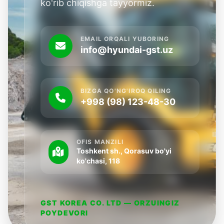
ko'rib chiqishga tayyormiz.
EMAIL ORQALI YUBORING
info@hyundai-gst.uz
BIZGA QO'NG'IROQ QILING
+998 (98) 123-48-30
OFIS MANZILI
Toshkent sh., Qorasuv bo'yi
ko'chasi, 118
GST KOREA CO. LTD — ORZUINGIZ
POYDEVORI