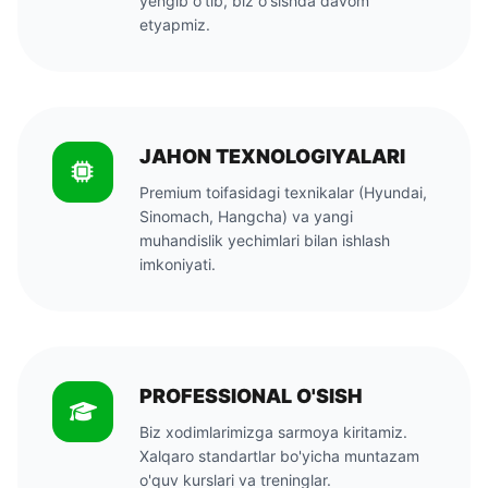
yengib o'tib, biz o'sishda davom
etyapmiz.
JAHON TEXNOLOGIYALARI
Premium toifasidagi texnikalar (Hyundai,
Sinomach, Hangcha) va yangi
muhandislik yechimlari bilan ishlash
imkoniyati.
PROFESSIONAL O'SISH
Biz xodimlarimizga sarmoya kiritamiz.
Xalqaro standartlar bo'yicha muntazam
o'quv kurslari va treninglar.