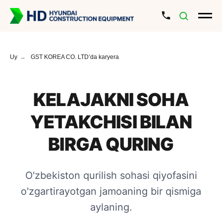
Uy
→
GST KOREA CO. LTD’da karyera
KELAJAKNI SOHA
YETAKCHISI BILAN
BIRGA QURING
O'zbekiston qurilish sohasi qiyofasini
o'zgartirayotgan jamoaning bir qismiga
aylaning.