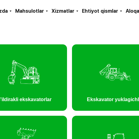
izda
Mahsulotlar
Xizmatlar
Ehtiyot qismlar
Aloqa
'ildirakli ekskavatorlar
Ekskavator yuklagichl