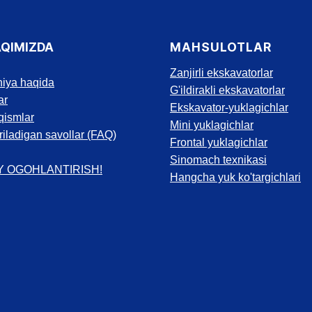
AQIMIZDA
MAHSULOTLAR
Zanjirli ekskavatorlar
iya haqida
G'ildirakli ekskavatorlar
ar
Ekskavator-yuklagichlar
qismlar
Mini yuklagichlar
riladigan savollar (FAQ)
Frontal yuklagichlar
Sinomach texnikasi
Y OGOHLANTIRISH!
Hangcha yuk ko'targichlari