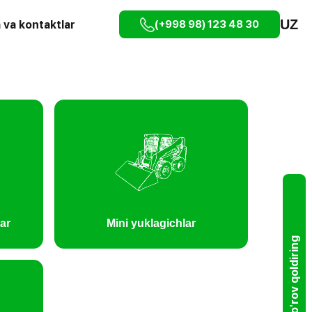
UZ
 va kontaktlar
(+998 98) 123 48 30
ar
Mini yuklagichlar
So'rov qoldiring