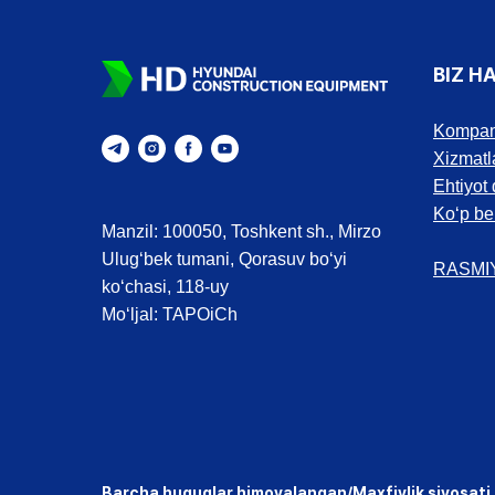
BIZ H
Kompan
Xizmatl
Ehtiyot 
Ko‘p be
Manzil: 100050, Toshkent sh., Mirzo
Ulug‘bek tumani, Qorasuv bo‘yi
RASMI
ko‘chasi, 118-uy
Mo‘ljal: TAPOiCh
Barcha huquqlar himoyalangan/Maxfiylik siyosati