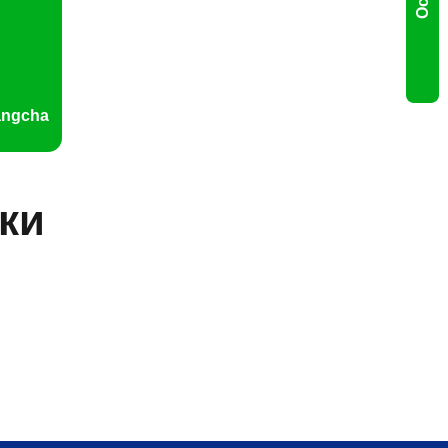
angcha
ки